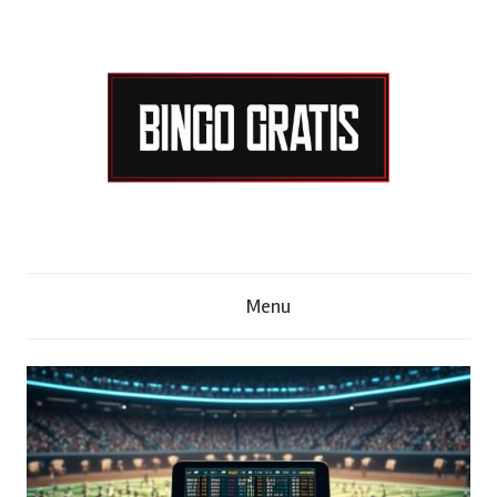
Skip
to
content
B
Menu
i
n
g