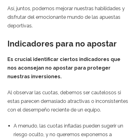
Así, juntos, podemos mejorar nuestras habilidades y
disfrutar del emocionante mundo de las apuestas
deportivas.
Indicadores para no apostar
Es crucial identificar ciertos indicadores que
nos aconsejan no apostar para proteger
nuestras inversiones.
Al observar las cuotas, debemos ser cautelosos si
estas parecen demasiado atractivas o inconsistentes
con el desempeño reciente de un equipo.
A menudo, las cuotas infladas pueden sugerir un
riesgo oculto, y no queremos exponernos a