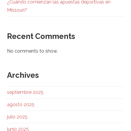
¿Cuándo comienzan las apuestas deportivas en
Missouri?
Recent Comments
No comments to show.
Archives
septiembre 2025
agosto 2025
julio 2025
junio 2025