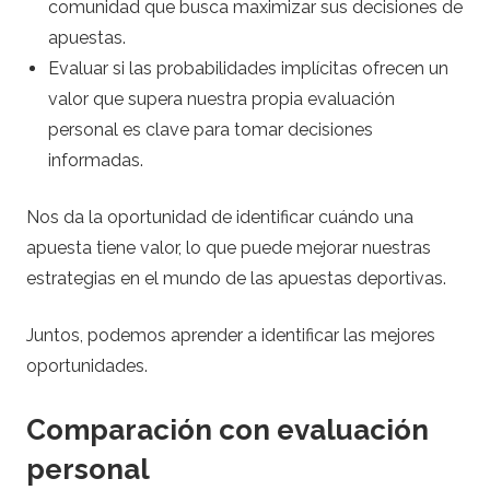
comunidad que busca maximizar sus decisiones de
apuestas.
Evaluar si las probabilidades implícitas ofrecen un
valor que supera nuestra propia evaluación
personal es clave para tomar decisiones
informadas.
Nos da la oportunidad de identificar cuándo una
apuesta tiene valor, lo que puede mejorar nuestras
estrategias en el mundo de las apuestas deportivas.
Juntos, podemos aprender a identificar las mejores
oportunidades.
Comparación con evaluación
personal