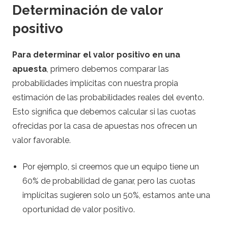
Determinación de valor
positivo
Para determinar el valor positivo en una
apuesta
, primero debemos comparar las
probabilidades implícitas con nuestra propia
estimación de las probabilidades reales del evento.
Esto significa que debemos calcular si las cuotas
ofrecidas por la casa de apuestas nos ofrecen un
valor favorable.
Por ejemplo, si creemos que un equipo tiene un
60% de probabilidad de ganar, pero las cuotas
implícitas sugieren solo un 50%, estamos ante una
oportunidad de valor positivo.