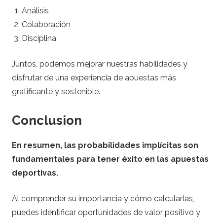
Análisis
Colaboración
Disciplina
Juntos, podemos mejorar nuestras habilidades y
disfrutar de una experiencia de apuestas más
gratificante y sostenible.
Conclusion
En resumen, las probabilidades implícitas son
fundamentales para tener éxito en las apuestas
deportivas.
Al comprender su importancia y cómo calcularlas,
puedes identificar oportunidades de valor positivo y