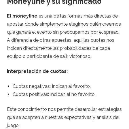
Moneyline y su significado
El moneyline
es una de las formas más directas de
apostar, donde simplemente elegimos quién creemos
que ganará el evento sin preocuparnos por el spread.
A diferencia de otras apuestas, aquí las cuotas nos
indican directamente las probabilidades de cada
equipo o participante de salir victorioso.
Interpretación de cuotas:
Cuotas negativas: Indican al favorito.
Cuotas positivas: Indican al no favorito.
Este conocimiento nos permite desarrollar estrategias
que se adapten a nuestras expectativas y análisis del
juego.