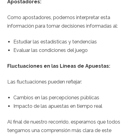
i
Apostadores:
a
Como apostadores, podemos interpretar esta
información para tomar decisiones informadas al:
l
Estudiar las estadísticas y tendencias
s
Evaluar las condiciones del juego
Fluctuaciones en las Líneas de Apuestas:
Las fluctuaciones pueden reflejar:
Cambios en las percepciones públicas
Impacto de las apuestas en tiempo real
Al final de nuestro recorrido, esperamos que todos
tengamos una comprensión más clara de este