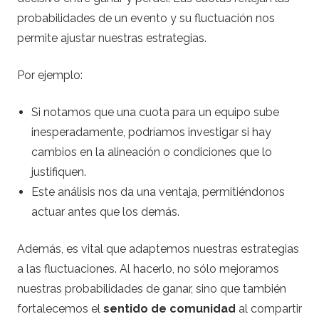
probabilidades de un evento y su fluctuación nos
permite ajustar nuestras estrategias.
Por ejemplo:
Si notamos que una cuota para un equipo sube
inesperadamente, podríamos investigar si hay
cambios en la alineación o condiciones que lo
justifiquen.
Este análisis nos da una ventaja, permitiéndonos
actuar antes que los demás.
Además, es vital que adaptemos nuestras estrategias
a las fluctuaciones. Al hacerlo, no sólo mejoramos
nuestras probabilidades de ganar, sino que también
fortalecemos el
sentido de comunidad
al compartir