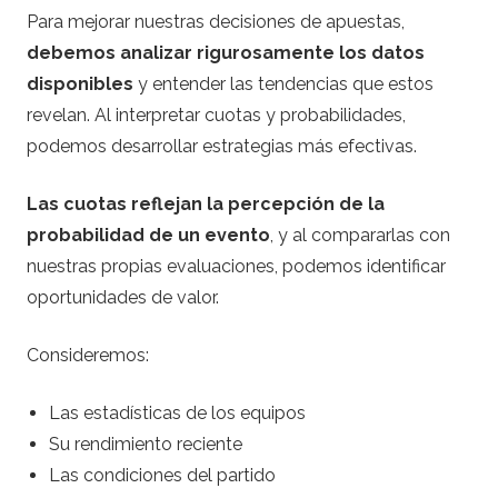
Para mejorar nuestras decisiones de apuestas,
debemos analizar rigurosamente los datos
disponibles
y entender las tendencias que estos
revelan. Al interpretar cuotas y probabilidades,
podemos desarrollar estrategias más efectivas.
Las cuotas reflejan la percepción de la
probabilidad de un evento
, y al compararlas con
nuestras propias evaluaciones, podemos identificar
oportunidades de valor.
Consideremos:
Las estadísticas de los equipos
Su rendimiento reciente
Las condiciones del partido