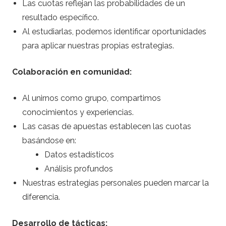
Las cuotas reflejan las probabilidades de un
resultado específico.
Al estudiarlas, podemos identificar oportunidades
para aplicar nuestras propias estrategias.
Colaboración en comunidad:
Al unirnos como grupo, compartimos
conocimientos y experiencias.
Las casas de apuestas establecen las cuotas
basándose en:
Datos estadísticos
Análisis profundos
Nuestras estrategias personales pueden marcar la
diferencia.
Desarrollo de tácticas: