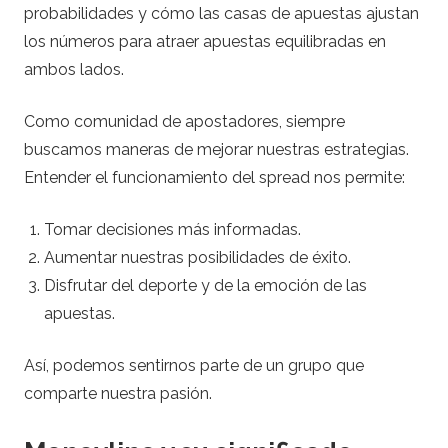
probabilidades y cómo las casas de apuestas ajustan
los números para atraer apuestas equilibradas en
ambos lados.
Como comunidad de apostadores, siempre
buscamos maneras de mejorar nuestras estrategias.
Entender el funcionamiento del spread nos permite:
Tomar decisiones más informadas.
Aumentar nuestras posibilidades de éxito.
Disfrutar del deporte y de la emoción de las
apuestas.
Así, podemos sentirnos parte de un grupo que
comparte nuestra pasión.