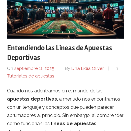
o
G
r
a
Entendiendo las Líneas de Apuestas
t
Deportivas
On
septiembre 11, 2025
By
Dña Lidia Oliver
In
i
Tutoriales de apuestas
s
Cuando nos adentramos en el mundo de las
apuestas deportivas
, a menudo nos encontramos
.
con un lenguaje y conceptos que pueden parecer
c
abrumadores al principio. Sin embargo, al comprender
cómo funcionan las
líneas de apuestas
,