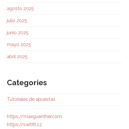
agosto 2025
julio 2025
junio 2025
mayo 2025
abril 2025
Categories
Tutoriales de apuestas
https://maxguenther.com
https://switfit.cz