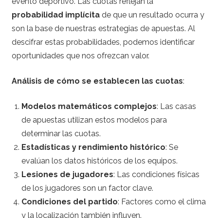
evento deportivo. Las cuotas reflejan la
probabilidad implícita
de que un resultado ocurra y
son la base de nuestras estrategias de apuestas. Al
descifrar estas probabilidades, podemos identificar
oportunidades que nos ofrezcan valor.
Análisis de cómo se establecen las cuotas
:
Modelos matemáticos complejos
: Las casas
de apuestas utilizan estos modelos para
determinar las cuotas.
Estadísticas y rendimiento histórico
: Se
evalúan los datos históricos de los equipos.
Lesiones de jugadores
: Las condiciones físicas
de los jugadores son un factor clave.
Condiciones del partido
: Factores como el clima
y la localización también influyen.