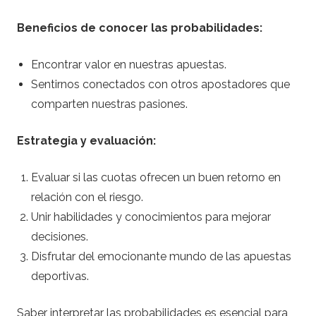
Beneficios de conocer las probabilidades:
Encontrar valor en nuestras apuestas.
Sentirnos conectados con otros apostadores que
comparten nuestras pasiones.
Estrategia y evaluación:
Evaluar si las cuotas ofrecen un buen retorno en
relación con el riesgo.
Unir habilidades y conocimientos para mejorar
decisiones.
Disfrutar del emocionante mundo de las apuestas
deportivas.
Saber interpretar las probabilidades es esencial para