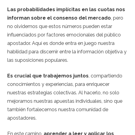
Las probabilidades implícitas en las cuotas nos
informan sobre el consenso del mercado
, pero
no olvidemos que estos números pueden estar
influenciados por factores emocionales del público
apostador. Aquí es donde entra en juego nuestra
habilidad para discernir entre la información objetiva y
las suposiciones populares.
Es crucial que trabajemos juntos
, compartiendo
conocimientos y experiencias, para enriquecer
nuestras estrategias colectivas. Al hacerlo, no solo
mejoramos nuestras apuestas individuales, sino que
también fortalecemos nuestra comunidad de
apostadores.
En este camino,
aprender a leer y aplicar los