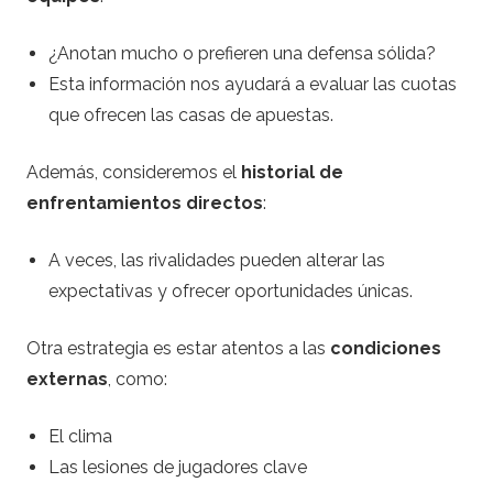
¿Anotan mucho o prefieren una defensa sólida?
Esta información nos ayudará a evaluar las cuotas
que ofrecen las casas de apuestas.
Además, consideremos el
historial de
enfrentamientos directos
:
A veces, las rivalidades pueden alterar las
expectativas y ofrecer oportunidades únicas.
Otra estrategia es estar atentos a las
condiciones
externas
, como:
El clima
Las lesiones de jugadores clave