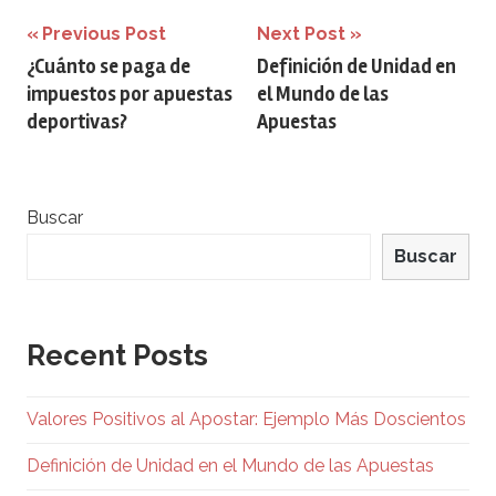
Navegación
Previous Post
Next Post
¿Cuánto se paga de
Definición de Unidad en
de
impuestos por apuestas
el Mundo de las
entradas
deportivas?
Apuestas
Buscar
Buscar
Recent Posts
Valores Positivos al Apostar: Ejemplo Más Doscientos
Definición de Unidad en el Mundo de las Apuestas