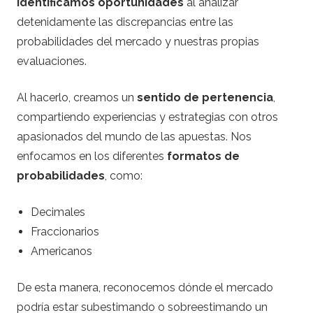
identificamos oportunidades
al analizar
detenidamente las discrepancias entre las
probabilidades del mercado y nuestras propias
evaluaciones.
Al hacerlo, creamos un
sentido de pertenencia
,
compartiendo experiencias y estrategias con otros
apasionados del mundo de las apuestas. Nos
enfocamos en los diferentes
formatos de
probabilidades
, como:
Decimales
Fraccionarios
Americanos
De esta manera, reconocemos dónde el mercado
podría estar subestimando o sobreestimando un