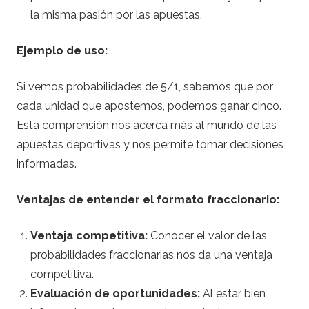
la misma pasión por las apuestas.
Ejemplo de uso:
Si vemos probabilidades de 5/1, sabemos que por
cada unidad que apostemos, podemos ganar cinco.
Esta comprensión nos acerca más al mundo de las
apuestas deportivas y nos permite tomar decisiones
informadas.
Ventajas de entender el formato fraccionario:
Ventaja competitiva:
Conocer el valor de las
probabilidades fraccionarias nos da una ventaja
competitiva.
Evaluación de oportunidades:
Al estar bien