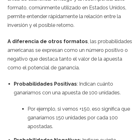
formato, comúnmente utilizado en Estados Unidos,
permite entender rápidamente la relación entre la
inversión y el posible retorno.
A diferencia de otros formatos
, las probabilidades
americanas se expresan como un número positivo o
negativo que destaca tanto el valor de la apuesta
como el potencial de ganancia.
Probabilidades Positivas
: Indican cuánto
ganaríamos con una apuesta de 100 unidades.
Por ejemplo, si vemos +150, eso significa que
ganaríamos 150 unidades por cada 100
apostadas.