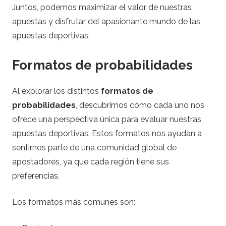
Juntos, podemos maximizar el valor de nuestras
apuestas y disfrutar del apasionante mundo de las
apuestas deportivas.
Formatos de probabilidades
Al explorar los distintos
formatos de
probabilidades
, descubrimos cómo cada uno nos
ofrece una perspectiva única para evaluar nuestras
apuestas deportivas. Estos formatos nos ayudan a
sentirnos parte de una comunidad global de
apostadores, ya que cada región tiene sus
preferencias.
Los formatos más comunes son: