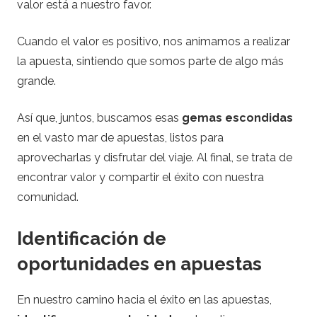
valor está a nuestro favor.
Cuando el valor es positivo, nos animamos a realizar
la apuesta, sintiendo que somos parte de algo más
grande.
Así que, juntos, buscamos esas
gemas escondidas
en el vasto mar de apuestas, listos para
aprovecharlas y disfrutar del viaje. Al final, se trata de
encontrar valor y compartir el éxito con nuestra
comunidad.
Identificación de
oportunidades en apuestas
En nuestro camino hacia el éxito en las apuestas,