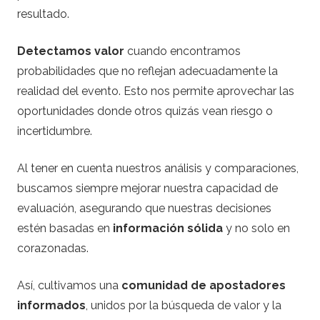
resultado.
Detectamos valor
cuando encontramos
probabilidades que no reflejan adecuadamente la
realidad del evento. Esto nos permite aprovechar las
oportunidades donde otros quizás vean riesgo o
incertidumbre.
Al tener en cuenta nuestros análisis y comparaciones,
buscamos siempre mejorar nuestra capacidad de
evaluación, asegurando que nuestras decisiones
estén basadas en
información sólida
y no solo en
corazonadas.
Así, cultivamos una
comunidad de apostadores
informados
, unidos por la búsqueda de valor y la