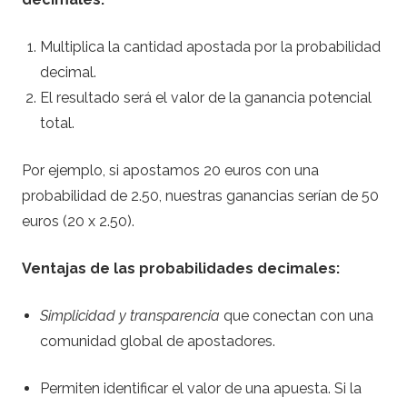
Multiplica la cantidad apostada por la probabilidad
decimal.
El resultado será el valor de la ganancia potencial
total.
Por ejemplo, si apostamos 20 euros con una
probabilidad de 2.50, nuestras ganancias serían de 50
euros (20 x 2.50).
Ventajas de las probabilidades decimales:
Simplicidad y transparencia
que conectan con una
comunidad global de apostadores.
Permiten identificar el valor de una apuesta. Si la