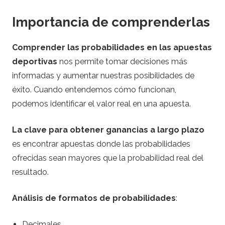
Importancia de comprenderlas
Comprender las probabilidades en las apuestas
deportivas
nos permite tomar decisiones más
informadas y aumentar nuestras posibilidades de
éxito. Cuando entendemos cómo funcionan,
podemos identificar el valor real en una apuesta.
La clave para obtener ganancias a largo plazo
es encontrar apuestas donde las probabilidades
ofrecidas sean mayores que la probabilidad real del
resultado.
Análisis de formatos de probabilidades
:
Decimales